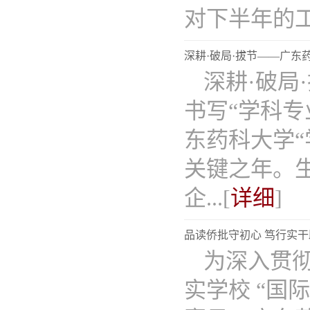
对下半年的工..
深耕·破局·拔节——广东
深耕·破局
书写“学科专
东药科大学“
关键之年。
企...[
详细
]
品读侨批守初心 笃行实
为深入贯
实学校 “国际