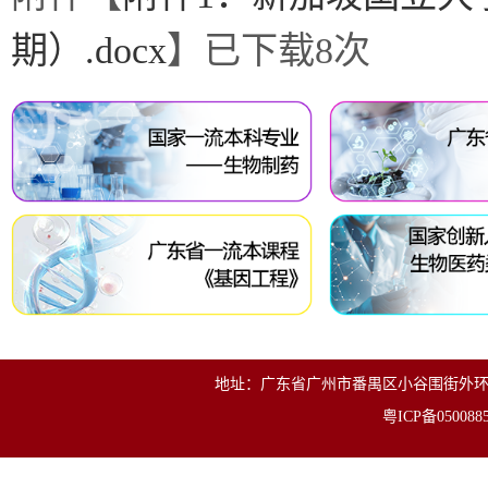
期）.docx
】已下载
8
次
地址：广东省广州市番禺区小谷围街外环东路280号
粤ICP备050088