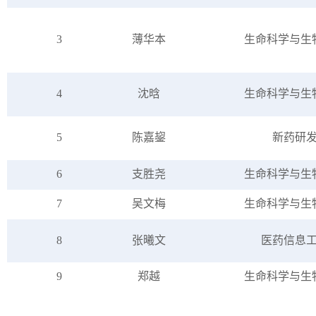
3
薄华本
生命科学与
生
4
沈晗
生命科学与
生
5
陈嘉鋆
新药研
6
支胜尧
生命科学与
生
7
吴文梅
生命科学与
生
8
张曦文
医药信息
9
郑越
生命科学与
生