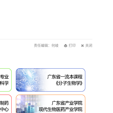
责任编辑：何崚
打印
关闭